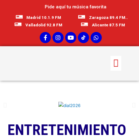
Pide aquí tu música favorita
Madrid 10.1.9 FM
Zaragoza 89.4 FM..
Valladolid 92.8 FM
Alicante 87.5 FM
ENTRETENIMIENTO