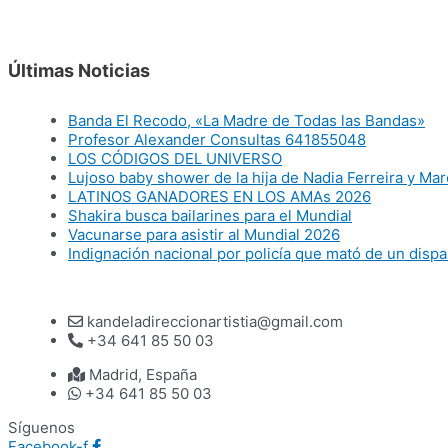
Últimas Noticias
Banda El Recodo, «La Madre de Todas las Bandas»
Profesor Alexander Consultas 641855048
LOS CÓDIGOS DEL UNIVERSO
Lujoso baby shower de la hija de Nadia Ferreira y Ma
LATINOS GANADORES EN LOS AMAs 2026
Shakira busca bailarines para el Mundial
Vacunarse para asistir al Mundial 2026
Indignación nacional por policía que mató de un dispa
kandeladireccionartistia@gmail.com
+34 641 85 50 03
Madrid, España
+34 641 85 50 03
Síguenos
Facebook-f