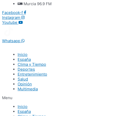
Murcia 96.9 FM
Facebook-f
Instagram
Youtube
Whatsapp
Inicio
España
Clima y Tiempo
Deportes
Entretenimiento
Salud
Opinión
Multimedia
Menu
Inicio
España