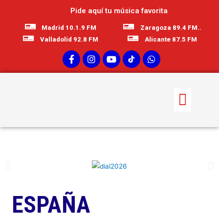
Pide aquí tu música favorita
Madrid 10.1.9 FM
Zaragoza 89.4 FM..
Valladolid 92.8 FM
Alicante 87.5 FM
ESPAÑA