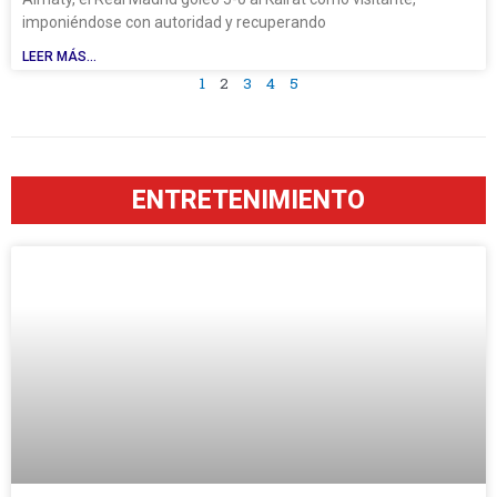
imponiéndose con autoridad y recuperando
LEER MÁS...
1
2
3
4
5
ENTRETENIMIENTO