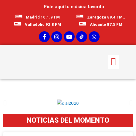
Pide aquí tu música favorita
Madrid 10.1.9 FM
Zaragoza 89.4 FM..
Valladolid 92.8 FM
Alicante 87.5 FM
NOTICIAS DEL MOMENTO