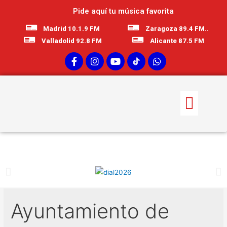
Pide aquí tu música favorita
Madrid 10.1.9 FM
Zaragoza 89.4 FM..
Valladolid 92.8 FM
Alicante 87.5 FM
Ayuntamiento de