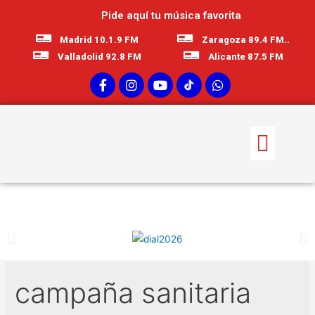
Pide aquí tu música favorita
Madrid 10.1.9 FM
Zaragoza 89.4 FM..
Valladolid 92.8 FM
Alicante 87.5 FM
campaña sanitaria