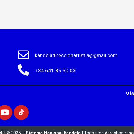
kandeladireccionartistia@gmail.com
+34 641 85 50 03
Vi
ght © 2025 –
Sistema Nacional Kandela
| Todos los derechos rese