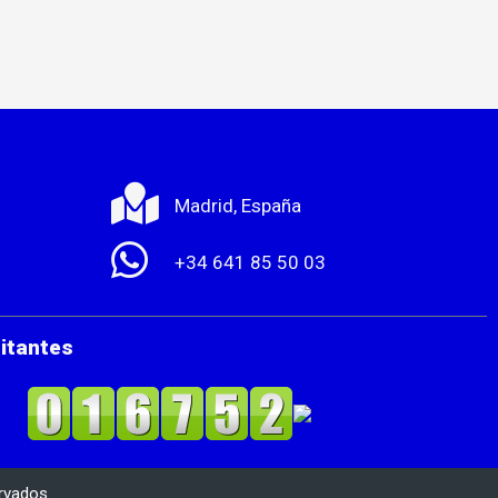
Madrid, España
+34 641 85 50 03
sitantes
rvados.