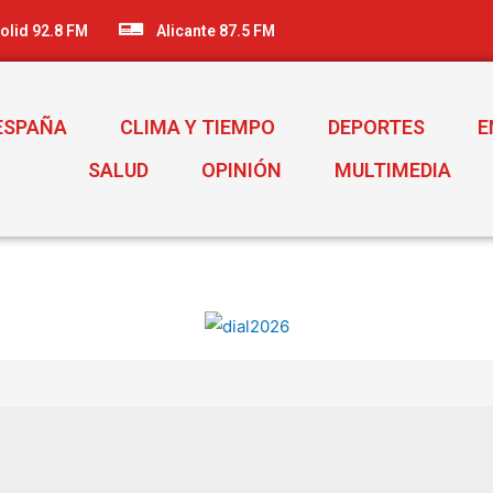
olid 92.8 FM
Alicante 87.5 FM
ESPAÑA
CLIMA Y TIEMPO
DEPORTES
E
SALUD
OPINIÓN
MULTIMEDIA