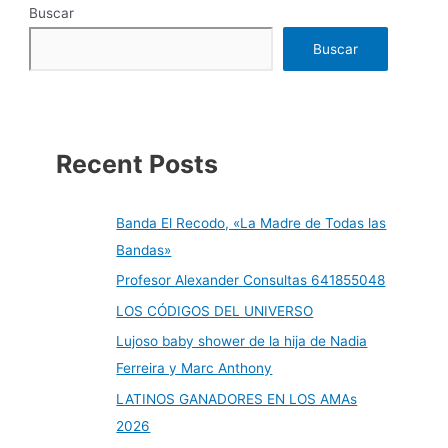
de
Buscar
Cercanías
por
obras
Buscar
en
el
Corredor
del
Henares
Recent Posts
Banda El Recodo, «La Madre de Todas las
Bandas»
Profesor Alexander Consultas 641855048
LOS CÓDIGOS DEL UNIVERSO
Lujoso baby shower de la hija de Nadia
Ferreira y Marc Anthony
LATINOS GANADORES EN LOS AMAs
2026