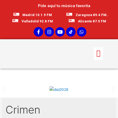
Pide aquí tu música favorita
Madrid 10.1.9 FM
Zaragoza 89.4 FM..
Valladolid 92.8 FM
Alicante 87.5 FM
Crimen