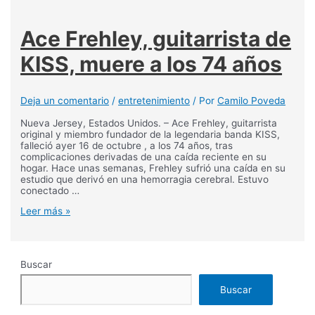
Ace Frehley, guitarrista de
KISS, muere a los 74 años
Deja un comentario
/
entretenimiento
/ Por
Camilo Poveda
Nueva Jersey, Estados Unidos. – Ace Frehley, guitarrista
original y miembro fundador de la legendaria banda KISS,
falleció ayer 16 de octubre , a los 74 años, tras
complicaciones derivadas de una caída reciente en su
hogar. Hace unas semanas, Frehley sufrió una caída en su
estudio que derivó en una hemorragia cerebral. Estuvo
conectado …
Ace
Leer más »
Frehley,
guitarrista
de
KISS,
Buscar
muere
a
los
Buscar
74
años