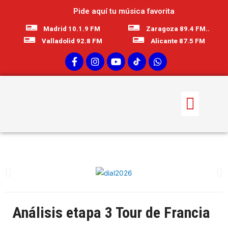
Pide aquí tu música favorita
Madrid 10.1.9 FM
Zaragoza 89.4 FM..
Valladolid 92.8 FM
Alicante 87.5 FM
Análisis etapa 3 Tour de Francia