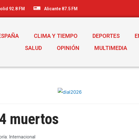
olid 92.8 FM
Alicante 87.5 FM
ESPAÑA
CLIMA Y TIEMPO
DEPORTES
E
SALUD
OPINIÓN
MULTIMEDIA
04 muertos
oría:
Internacional