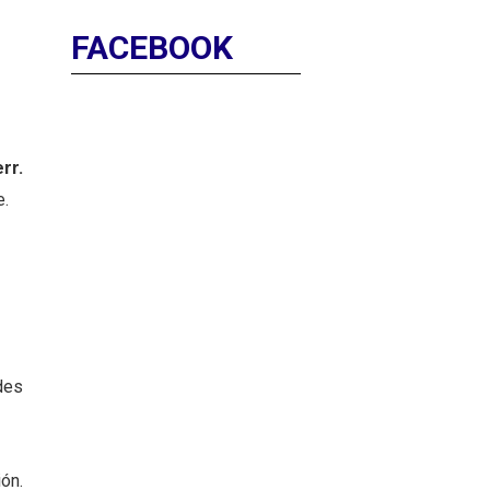
FACEBOOK
rr.
e.
des
ón.