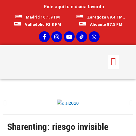
Pide aquí tu música favorita
Madrid 10.1.9 FM
Zaragoza 89.4 FM..
Valladolid 92.8 FM
Alicante 87.5 FM
Sharenting: riesgo invisible