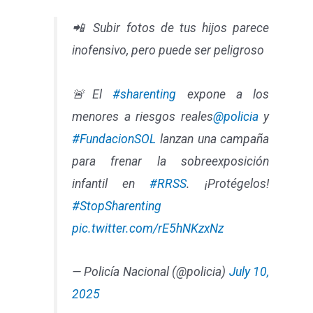
📲 Subir fotos de tus hijos parece
inofensivo, pero puede ser peligroso
🚨El
#sharenting
expone a los
menores a riesgos reales
@policia
y
#FundacionSOL
lanzan una campaña
para frenar la sobreexposición
infantil en
#RRSS
. ¡Protégelos!
#StopSharenting
pic.twitter.com/rE5hNKzxNz
— Policía Nacional (@policia)
July 10,
2025