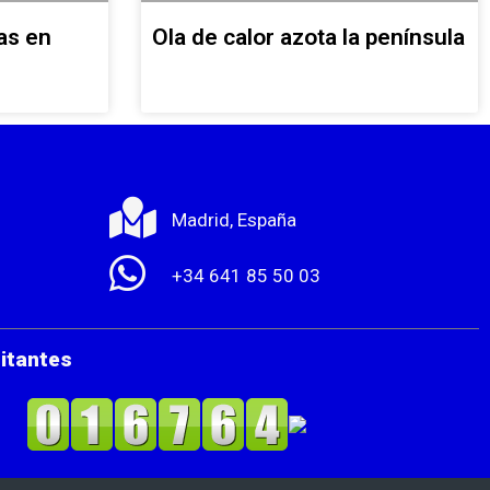
as en
Ola de calor azota la península
Madrid, España
+34 641 85 50 03
sitantes