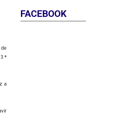
FACEBOOK
 de
3.ª
z a
vir