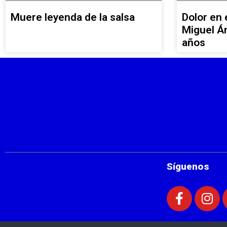
Muere leyenda de la salsa
Dolor en e
Miguel Án
años
Síguenos