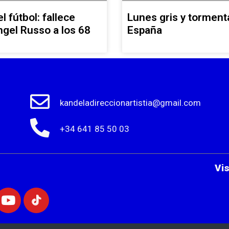
l fútbol: fallece
Lunes gris y torment
gel Russo a los 68
España
kandeladireccionartistia@gmail.com
+34 641 85 50 03
Vi