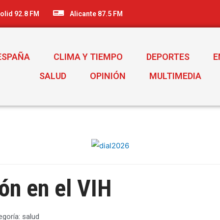
olid 92.8 FM
Alicante 87.5 FM
ESPAÑA
CLIMA Y TIEMPO
DEPORTES
E
SALUD
OPINIÓN
MULTIMEDIA
ón en el VIH
egoría:
salud