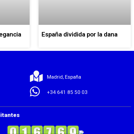
legancia
España dividida por la dana
Madrid, España
+34 641 85 50 03
sitantes