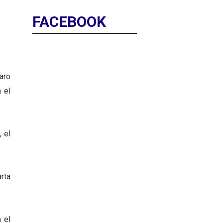
FACEBOOK
aro
 el
a
, el
rta
 el