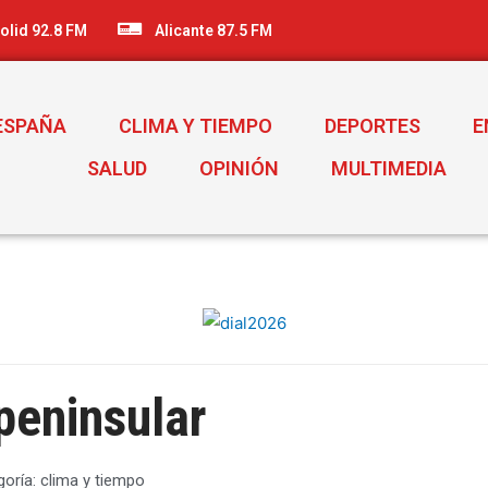
olid 92.8 FM
Alicante 87.5 FM
ESPAÑA
CLIMA Y TIEMPO
DEPORTES
E
SALUD
OPINIÓN
MULTIMEDIA
 peninsular
goría:
clima y tiempo