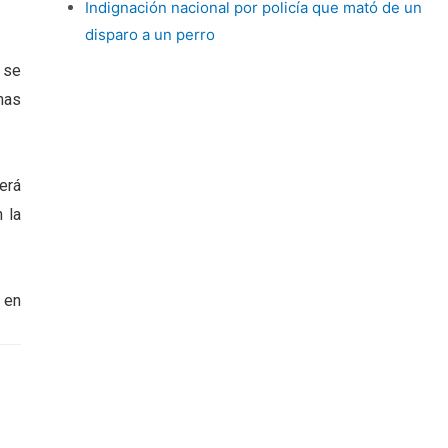
Indignación nacional por policía que mató de un
disparo a un perro
 se
mas
erá
 la
 en