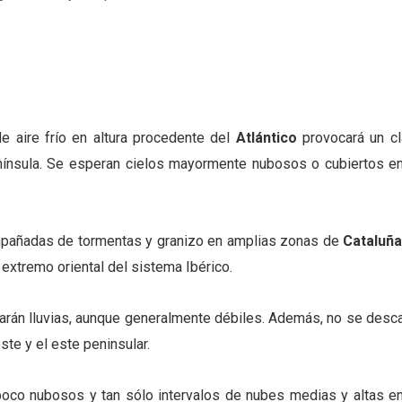
e aire frío en altura procedente del
Atlántico
provocará un cl
enínsula. Se esperan cielos mayormente nubosos o cubiertos en
ompañadas de tormentas y granizo en amplias zonas de
Cataluñ
 extremo oriental del sistema Ibérico.
rarán lluvias, aunque generalmente débiles. Además, no se desca
te y el este peninsular.
s poco nubosos y tan sólo intervalos de nubes medias y altas en