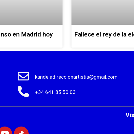
enso en Madrid hoy
Fallece el rey de la e
kandeladireccionartistia@gmail.com
+34 641 85 50 03
Vi