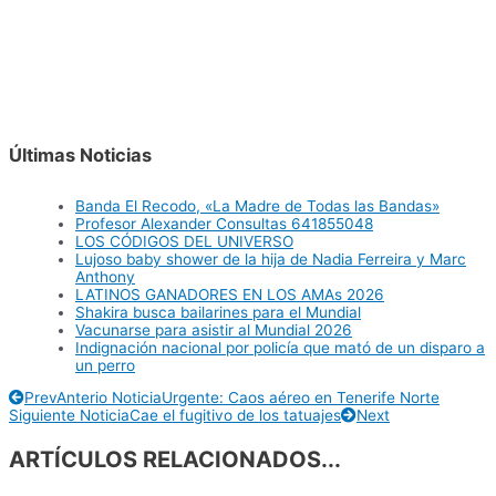
Últimas Noticias
Banda El Recodo, «La Madre de Todas las Bandas»
Profesor Alexander Consultas 641855048
LOS CÓDIGOS DEL UNIVERSO
Lujoso baby shower de la hija de Nadia Ferreira y Marc
Anthony
LATINOS GANADORES EN LOS AMAs 2026
Shakira busca bailarines para el Mundial
Vacunarse para asistir al Mundial 2026
Indignación nacional por policía que mató de un disparo a
un perro
Prev
Anterio Noticia
Urgente: Caos aéreo en Tenerife Norte
Siguiente Noticia
Cae el fugitivo de los tatuajes
Next
ARTÍCULOS RELACIONADOS...