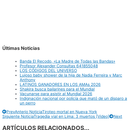
Últimas Noticias
Banda El Recodo, «La Madre de Todas las Bandas»
Profesor Alexander Consultas 641855048
LOS CÓDIGOS DEL UNIVERSO
Lujoso baby shower de la hija de Nadia Ferreira y Marc
Anthony
LATINOS GANADORES EN LOS AMAs 2026
Shakira busca bailarines para el Mundial
Vacunarse para asistir al Mundial 2026
Indignación nacional por policía que mató de un disparo a
un perro
Prev
Anterio Noticia
Tiroteo mortal en Nueva York
Siguiente Noticia
Tragedia vial en Lima: 3 muertos [Video]
Next
ARTÍCULOS RELACIONADOS...