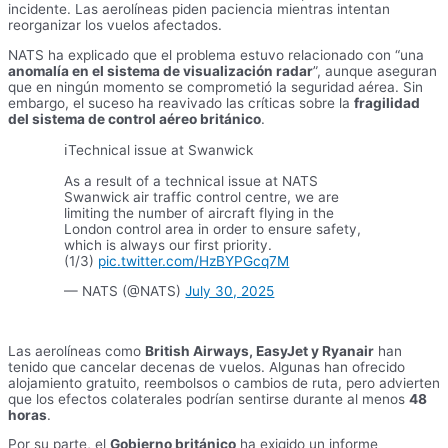
incidente. Las aerolíneas piden paciencia mientras intentan
reorganizar los vuelos afectados.
NATS ha explicado que el problema estuvo relacionado con “una
anomalía en el sistema de visualización radar
”, aunque aseguran
que en ningún momento se comprometió la seguridad aérea. Sin
embargo, el suceso ha reavivado las críticas sobre la
fragilidad
del sistema de control aéreo británico
.
ℹ️Technical issue at Swanwick
As a result of a technical issue at NATS
Swanwick air traffic control centre, we are
limiting the number of aircraft flying in the
London control area in order to ensure safety,
which is always our first priority.
(1/3)
pic.twitter.com/HzBYPGcq7M
— NATS (@NATS)
July 30, 2025
Las aerolíneas como
British Airways, EasyJet y Ryanair
han
tenido que cancelar decenas de vuelos. Algunas han ofrecido
alojamiento gratuito, reembolsos o cambios de ruta, pero advierten
que los efectos colaterales podrían sentirse durante al menos
48
horas
.
Por su parte, el
Gobierno británico
ha exigido un informe