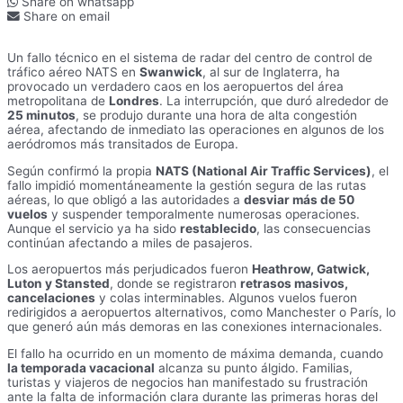
Share on whatsapp
Share on email
Un fallo técnico en el sistema de radar del centro de control de
tráfico aéreo NATS en
Swanwick
, al sur de Inglaterra, ha
provocado un verdadero caos en los aeropuertos del área
metropolitana de
Londres
. La interrupción, que duró alrededor de
25 minutos
, se produjo durante una hora de alta congestión
aérea, afectando de inmediato las operaciones en algunos de los
aeródromos más transitados de Europa.
Según confirmó la propia
NATS (National Air Traffic Services)
, el
fallo impidió momentáneamente la gestión segura de las rutas
aéreas, lo que obligó a las autoridades a
desviar más de 50
vuelos
y suspender temporalmente numerosas operaciones.
Aunque el servicio ya ha sido
restablecido
, las consecuencias
continúan afectando a miles de pasajeros.
Los aeropuertos más perjudicados fueron
Heathrow, Gatwick,
Luton y Stansted
, donde se registraron
retrasos masivos,
cancelaciones
y colas interminables. Algunos vuelos fueron
redirigidos a aeropuertos alternativos, como Manchester o París, lo
que generó aún más demoras en las conexiones internacionales.
El fallo ha ocurrido en un momento de máxima demanda, cuando
la temporada vacacional
alcanza su punto álgido. Familias,
turistas y viajeros de negocios han manifestado su frustración
ante la falta de información clara durante las primeras horas del