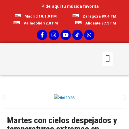
Pide aquí tu música favorita
Madrid 10.1.9 FM
Zaragoza 89.4 FM..
Valladolid 92.8 FM
Alicante 87.5 FM
Martes con cielos despejados y
temperaturas extremas en