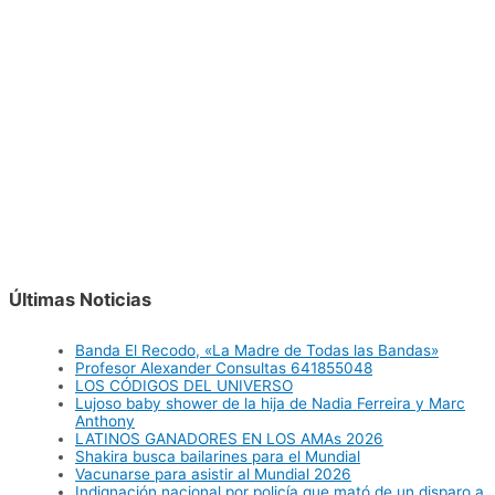
Últimas Noticias
Banda El Recodo, «La Madre de Todas las Bandas»
Profesor Alexander Consultas 641855048
LOS CÓDIGOS DEL UNIVERSO
Lujoso baby shower de la hija de Nadia Ferreira y Marc
Anthony
LATINOS GANADORES EN LOS AMAs 2026
Shakira busca bailarines para el Mundial
Vacunarse para asistir al Mundial 2026
Indignación nacional por policía que mató de un disparo a