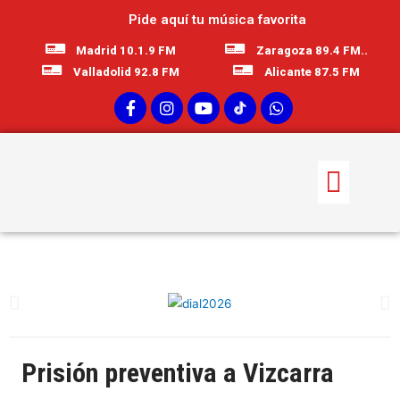
Pide aquí tu música favorita
Madrid 10.1.9 FM
Zaragoza 89.4 FM..
Valladolid 92.8 FM
Alicante 87.5 FM
Prisión preventiva a Vizcarra