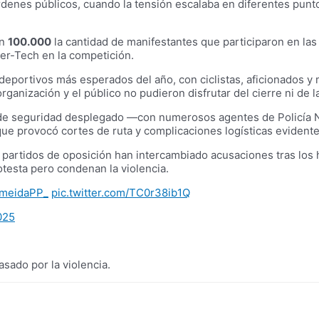
denes públicos, cuando la tensión escalaba en diferentes punto
en
100.000
la cantidad de manifestantes que participaron en las 
ier-Tech en la competición.
 deportivos más esperados del año, con ciclistas, aficionados 
organización y el público no pudieron disfrutar del cierre ni de 
o de seguridad desplegado —con numerosos agentes de Policía Na
o que provocó cortes de ruta y complicaciones logísticas evidente
 partidos de oposición han intercambiado acusaciones tras los he
otesta pero condenan la violencia.
meidaPP_
pic.twitter.com/TC0r38ib1Q
025
sado por la violencia.