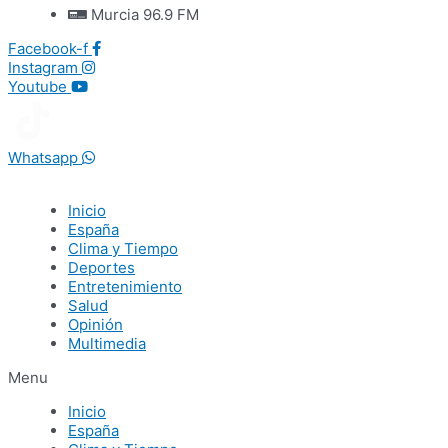
Murcia 96.9 FM
Facebook-f
Instagram
Youtube
Whatsapp
Inicio
España
Clima y Tiempo
Deportes
Entretenimiento
Salud
Opinión
Multimedia
Menu
Inicio
España