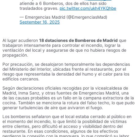
atiende a 6 Bomberos, dos de ellos han sido
trasladados graves.
pic.twitter.com/ukh4YKQhbe
— Emergencias Madrid (@EmergenciasMad)
September 16, 2025
Al lugar acudieron
18 dotaciones de Bomberos de Madrid
que
trabajaron intensamente para controlar el incendio, lograr la
ventilación del local y asegurarse de que no hubiera riesgos de
propagación.
Por precaución, se desalojaron temporalmente las dependencias
del Ministerio del Interior, ubicadas frente al restaurante, por el
riesgo que representaba la densidad del humo y el calor para los
edificios cercanos.
Según declaraciones oficiales recogidas por la vicealcaldesa de
Madrid, Inma Sanz, y otras fuentes de Emergencias Madrid, una
de las causas probables es un fallo en la campana extractora de la
cocina. También se menciona la rotura del falso techo, lo que pudo
generar turbulencias de aire que avivaron el fuego.
Los bomberos señalaron que el local estaba cerrado al público en
el momento del incendio, lo que limitó la posibilidad de víctimas
entre clientes, pero dificultó el acceso y visibilidad dentro del
restaurante. En esas condiciones, algunos de los efectivos
perdieron la conexión con la manguera, lo que complicó su labor.