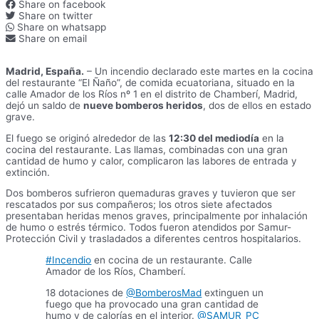
Share on facebook
Share on twitter
Share on whatsapp
Share on email
Madrid, España.
– Un incendio declarado este martes en la cocina
del restaurante “El Ñaño”, de comida ecuatoriana, situado en la
calle Amador de los Ríos nº 1 en el distrito de Chamberí, Madrid,
dejó un saldo de
nueve bomberos heridos
, dos de ellos en estado
grave.
El fuego se originó alrededor de las
12:30 del mediodía
en la
cocina del restaurante. Las llamas, combinadas con una gran
cantidad de humo y calor, complicaron las labores de entrada y
extinción.
Dos bomberos sufrieron quemaduras graves y tuvieron que ser
rescatados por sus compañeros; los otros siete afectados
presentaban heridas menos graves, principalmente por inhalación
de humo o estrés térmico. Todos fueron atendidos por Samur-
Protección Civil y trasladados a diferentes centros hospitalarios.
#Incendio
en cocina de un restaurante. Calle
Amador de los Ríos, Chamberí.
18 dotaciones de
@BomberosMad
extinguen un
fuego que ha provocado una gran cantidad de
humo y de calorías en el interior.
@SAMUR_PC