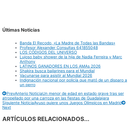
Últimas Noticias
Banda El Recodo, «La Madre de Todas las Bandas»
Profesor Alexander Consultas 641855048
LOS CÓDIGOS DEL UNIVERSO
Lujoso baby shower de la hija de Nadia Ferreira y Marc
Anthony
LATINOS GANADORES EN LOS AMAs 2026
Shakira busca bailarines para el Mundial
Vacunarse para asistir al Mundial 2026
Indignación nacional por policía que mató de un disparo a
un perro
Prev
Anterio Noticia
Un menor de edad en estado grave tras ser
atropellado por una carroza en las fiestas de Guadalajara
Siguiente Noticia
Ayuso quiere unos Juegos Olímpicos en Madrid
Next
ARTÍCULOS RELACIONADOS...