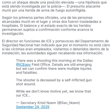
como un ataque desde una posición elevada —una hipótesis que
está siendo investigada por la policía—. El presunto atacante
murió por una herida de arma de fuego autoinfligida.
Según los primeros partes oficiales, una de las personas
alcanzadas murió en el lugar y otras dos fueron trasladadas a
hospitales. El balance y el estado exacto de los heridos
permanecen sujetos a confirmación conforme avance la
investigación.
El director en funciones de ICE y portavoces del Departamento de
Seguridad Nacional han indicado que por el momento no está claro
si las víctimas eran empleados, visitantes o detenidos dentro de la
instalación; las autoridades siguen recabando esa información.
There was a shooting this morning at the Dallas
@ICEgov
Field Office. Details are still emerging
but we can confirm there were multiple injuries
and fatalities.
The shooter is deceased by a self-inflicted gun
shot wound.
While we don’t know motive yet, we know that
our ICE…
— Secretary Kristi Noem (@Sec_Noem)
September 24, 2025