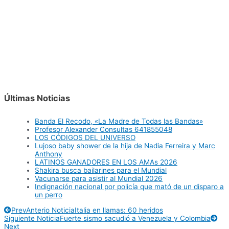
Últimas Noticias
Banda El Recodo, «La Madre de Todas las Bandas»
Profesor Alexander Consultas 641855048
LOS CÓDIGOS DEL UNIVERSO
Lujoso baby shower de la hija de Nadia Ferreira y Marc
Anthony
LATINOS GANADORES EN LOS AMAs 2026
Shakira busca bailarines para el Mundial
Vacunarse para asistir al Mundial 2026
Indignación nacional por policía que mató de un disparo a
un perro
Prev
Anterio Noticia
Italia en llamas: 60 heridos
Siguiente Noticia
Fuerte sismo sacudió a Venezuela y Colombia
Next