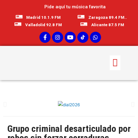
Pide aquí tu música favorita
Madrid 10.1.9 FM
Zaragoza 89.4 FM..
Valladolid 92.8 FM
Alicante 87.5 FM
Grupo criminal desarticulado por
robos sin forzar cerraduras