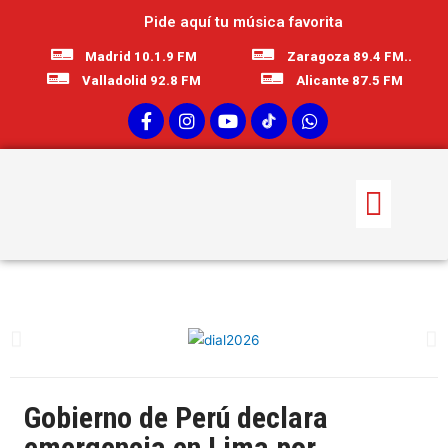
Pide aquí tu música favorita
Madrid 10.1.9 FM
Zaragoza 89.4 FM..
Valladolid 92.8 FM
Alicante 87.5 FM
Gobierno de Perú declara
emergencia en Lima por