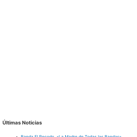
Últimas Noticias
Banda El Recodo, «La Madre de Todas las Bandas»