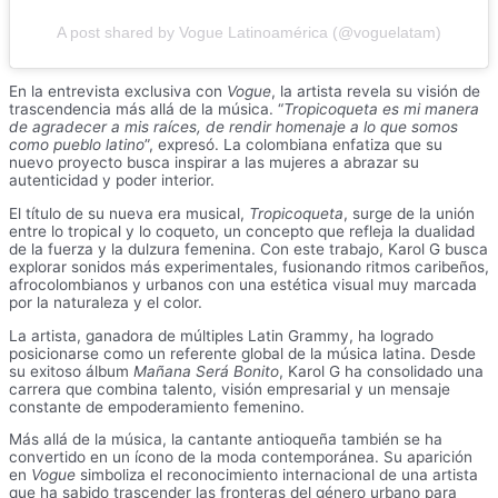
A post shared by Vogue Latinoamérica (@voguelatam)
En la entrevista exclusiva con
Vogue
, la artista revela su visión de
trascendencia más allá de la música. “
Tropicoqueta es mi manera
de agradecer a mis raíces, de rendir homenaje a lo que somos
como pueblo latino
”, expresó. La colombiana enfatiza que su
nuevo proyecto busca inspirar a las mujeres a abrazar su
autenticidad y poder interior.
El título de su nueva era musical,
Tropicoqueta
, surge de la unión
entre lo tropical y lo coqueto, un concepto que refleja la dualidad
de la fuerza y la dulzura femenina. Con este trabajo, Karol G busca
explorar sonidos más experimentales, fusionando ritmos caribeños,
afrocolombianos y urbanos con una estética visual muy marcada
por la naturaleza y el color.
La artista, ganadora de múltiples Latin Grammy, ha logrado
posicionarse como un referente global de la música latina. Desde
su exitoso álbum
Mañana Será Bonito
, Karol G ha consolidado una
carrera que combina talento, visión empresarial y un mensaje
constante de empoderamiento femenino.
Más allá de la música, la cantante antioqueña también se ha
convertido en un ícono de la moda contemporánea. Su aparición
en
Vogue
simboliza el reconocimiento internacional de una artista
que ha sabido trascender las fronteras del género urbano para