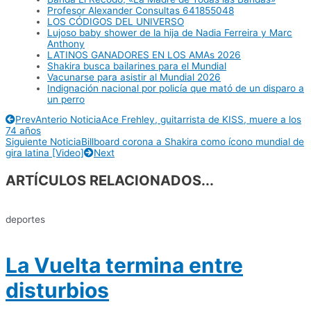
Profesor Alexander Consultas 641855048
LOS CÓDIGOS DEL UNIVERSO
Lujoso baby shower de la hija de Nadia Ferreira y Marc
Anthony
LATINOS GANADORES EN LOS AMAs 2026
Shakira busca bailarines para el Mundial
Vacunarse para asistir al Mundial 2026
Indignación nacional por policía que mató de un disparo a
un perro
Prev
Anterio Noticia
Ace Frehley, guitarrista de KISS, muere a los
74 años
Siguiente Noticia
Billboard corona a Shakira como ícono mundial de
gira latina [Video]
Next
ARTÍCULOS RELACIONADOS...
deportes
La Vuelta termina entre
disturbios