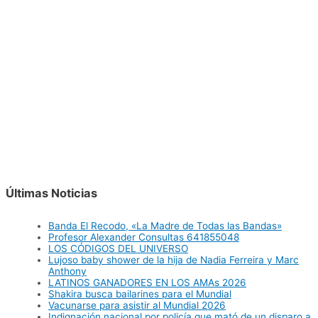
Últimas Noticias
Banda El Recodo, «La Madre de Todas las Bandas»
Profesor Alexander Consultas 641855048
LOS CÓDIGOS DEL UNIVERSO
Lujoso baby shower de la hija de Nadia Ferreira y Marc
Anthony
LATINOS GANADORES EN LOS AMAs 2026
Shakira busca bailarines para el Mundial
Vacunarse para asistir al Mundial 2026
Indignación nacional por policía que mató de un disparo a