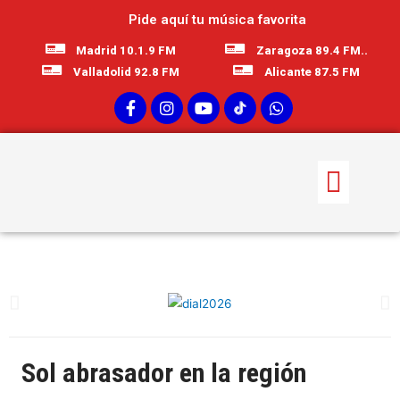
Pide aquí tu música favorita
Madrid 10.1.9 FM
Zaragoza 89.4 FM..
Valladolid 92.8 FM
Alicante 87.5 FM
Sol abrasador en la región