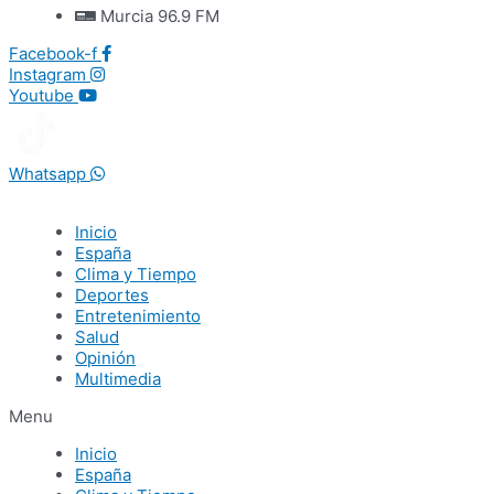
Murcia 96.9 FM
Facebook-f
Instagram
Youtube
Whatsapp
Inicio
España
Clima y Tiempo
Deportes
Entretenimiento
Salud
Opinión
Multimedia
Menu
Inicio
España