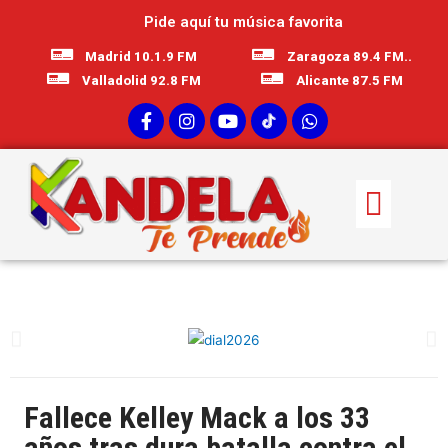
Pide aquí tu música favorita
Madrid 10.1.9 FM
Zaragoza 89.4 FM..
Valladolid 92.8 FM
Alicante 87.5 FM
Fallece Kelley Mack a los 33
años tras dura batalla contra el