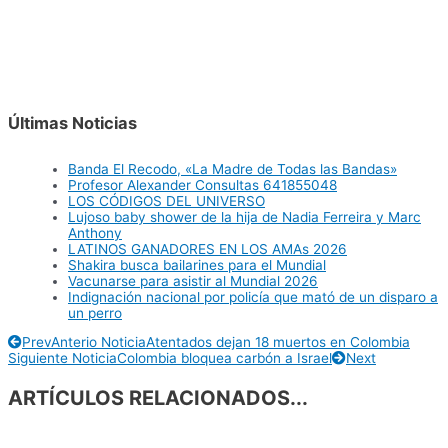
Últimas Noticias
Banda El Recodo, «La Madre de Todas las Bandas»
Profesor Alexander Consultas 641855048
LOS CÓDIGOS DEL UNIVERSO
Lujoso baby shower de la hija de Nadia Ferreira y Marc
Anthony
LATINOS GANADORES EN LOS AMAs 2026
Shakira busca bailarines para el Mundial
Vacunarse para asistir al Mundial 2026
Indignación nacional por policía que mató de un disparo a
un perro
Prev
Anterio Noticia
Atentados dejan 18 muertos en Colombia
Siguiente Noticia
Colombia bloquea carbón a Israel
Next
ARTÍCULOS RELACIONADOS...