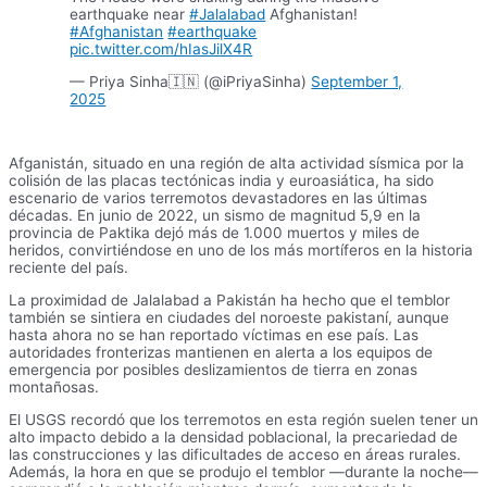
earthquake near
#Jalalabad
Afghanistan!
#Afghanistan
#earthquake
pic.twitter.com/hIasJilX4R
— Priya Sinha🇮🇳 (@iPriyaSinha)
September 1,
2025
Afganistán, situado en una región de alta actividad sísmica por la
colisión de las placas tectónicas india y euroasiática, ha sido
escenario de varios terremotos devastadores en las últimas
décadas. En junio de 2022, un sismo de magnitud 5,9 en la
provincia de Paktika dejó más de 1.000 muertos y miles de
heridos, convirtiéndose en uno de los más mortíferos en la historia
reciente del país.
La proximidad de Jalalabad a Pakistán ha hecho que el temblor
también se sintiera en ciudades del noroeste pakistaní, aunque
hasta ahora no se han reportado víctimas en ese país. Las
autoridades fronterizas mantienen en alerta a los equipos de
emergencia por posibles deslizamientos de tierra en zonas
montañosas.
El USGS recordó que los terremotos en esta región suelen tener un
alto impacto debido a la densidad poblacional, la precariedad de
las construcciones y las dificultades de acceso en áreas rurales.
Además, la hora en que se produjo el temblor —durante la noche—