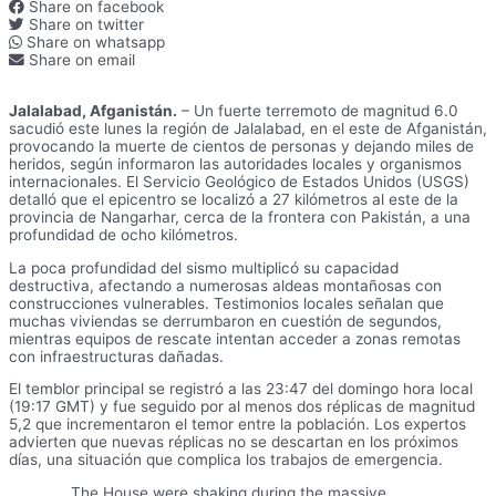
Share on facebook
Share on twitter
Share on whatsapp
Share on email
Jalalabad, Afganistán.
– Un fuerte terremoto de magnitud 6.0
sacudió este lunes la región de Jalalabad, en el este de Afganistán,
provocando la muerte de cientos de personas y dejando miles de
heridos, según informaron las autoridades locales y organismos
internacionales. El Servicio Geológico de Estados Unidos (USGS)
detalló que el epicentro se localizó a 27 kilómetros al este de la
provincia de Nangarhar, cerca de la frontera con Pakistán, a una
profundidad de ocho kilómetros.
La poca profundidad del sismo multiplicó su capacidad
destructiva, afectando a numerosas aldeas montañosas con
construcciones vulnerables. Testimonios locales señalan que
muchas viviendas se derrumbaron en cuestión de segundos,
mientras equipos de rescate intentan acceder a zonas remotas
con infraestructuras dañadas.
El temblor principal se registró a las 23:47 del domingo hora local
(19:17 GMT) y fue seguido por al menos dos réplicas de magnitud
5,2 que incrementaron el temor entre la población. Los expertos
advierten que nuevas réplicas no se descartan en los próximos
días, una situación que complica los trabajos de emergencia.
The House were shaking during the massive