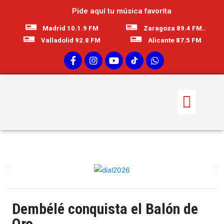
Pide aquí tu música favorita
Madrid 10.1.9 FM
Zaragoza 89.4 FM..
Valladolid 92.8 FM
Alicante 87.5 FM
Dembélé conquista el Balón de
Oro