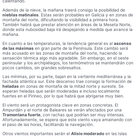
calentando.
Además de la nieve, la mañana traerá consigo la posibilidad de
nieblas matinales
. Estas serán probables en Galicia y en zonas de
montaña del norte, dificultando la visibilidad a primera hora.
También habrá que prestar atención en áreas de la Meseta Norte,
donde esta nubosidad baja irá despejando a medida que avance la
mañana.
En cuanto a las temperaturas, la tendencia general es al
ascenso
de las máximas
en gran parte de la Península. Este cambio será
más acusado en las zonas de montaña del norte, haciendo la
sensación térmica algo más agradable. Sin embargo, en el oeste
peninsular y los archipiélagos, los termómetros se mantendrán con
pocos cambios, sin grandes sobresaltos.
Las mínimas, por su parte, bajan en la vertiente mediterránea y la
fachada atlántica sur. Este descenso trae consigo la formación de
heladas
en zonas de montaña de la mitad norte y sureste. Se
esperan heladas que serán moderadas e incluso localmente
fuertes en el Pirineo, por lo que habrá que abrigarse muy bien.
El viento será un protagonista clave en zonas concretas. El
Ampurdán y el norte de Baleares se verán afectados por una
Tramontana fuerte
, con rachas que podrían ser muy intensas.
Afortunadamente, se espera que este viento vaya amainando con
el paso de las horas, facilitando la navegación.
Otros vientos importantes serán el
Alisio moderado
en las Islas