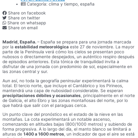
Categoría:
clima y tiempo
,
españa
Share on facebook
Share on twitter
Share on whatsapp
Share on email
Madrid, España.
– España se prepara para una jornada marcada
por la
estabilidad meteorológica
este 27 de noviembre. La mayor
parte de la Península verá cómo los cielos se presentan poco
nubosos o directamente despejados, un auténtico respiro después
de episodios anteriores. Esta tónica de tranquilidad invita a
disfrutar de una jornada con predominio de sol, especialmente en
las zonas central y sur.
Aun así, no toda la geografía peninsular experimentará la calma
total. El tercio norte, que incluye el Cantábrico y los Pirineos,
mantendrá una capa de nubosidad considerable. Se esperan
precipitaciones débiles y ocasionales
, principalmente en el norte
de Galicia, el alto Ebro y las zonas montañosas del norte, por lo
que habrá que salir con el paraguas cerca.
Un punto clave del pronóstico es el estado de la nieve en las
montañas. La cota experimentará un notable ascenso,
comenzando en altitudes bajas (800/1000 metros) y subiendo de
forma progresiva. A lo largo del día, el manto blanco se limitará a
alturas de
1400 a 1600 metros
, un indicador de que el aire se está