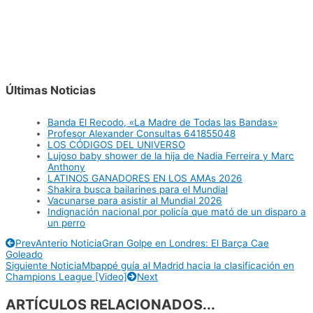
Últimas Noticias
Banda El Recodo, «La Madre de Todas las Bandas»
Profesor Alexander Consultas 641855048
LOS CÓDIGOS DEL UNIVERSO
Lujoso baby shower de la hija de Nadia Ferreira y Marc
Anthony
LATINOS GANADORES EN LOS AMAs 2026
Shakira busca bailarines para el Mundial
Vacunarse para asistir al Mundial 2026
Indignación nacional por policía que mató de un disparo a
un perro
Prev
Anterio Noticia
Gran Golpe en Londres: El Barça Cae
Goleado
Siguiente Noticia
Mbappé guía al Madrid hacia la clasificación en
Champions League [Video]
Next
ARTÍCULOS RELACIONADOS...